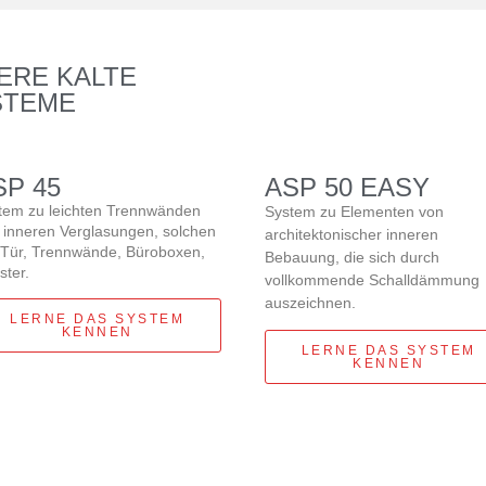
ERE KALTE
STEME
SP
45
ASP
50 EASY
tem zu leichten Trennwänden
System zu Elementen von
 inneren Verglasungen, solchen
architektonischer inneren
 Tür, Trennwände, Büroboxen,
Bebauung, die sich durch
ster.
vollkommende Schalldämmung
auszeichnen.
LERNE DAS SYSTEM
KENNEN
LERNE DAS SYSTEM
KENNEN