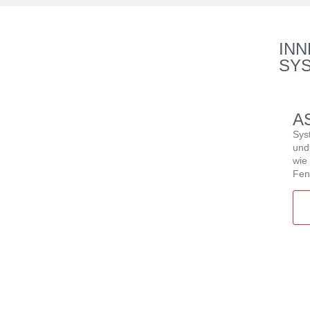
INN
SY
A
Sys
und
wie
Fen